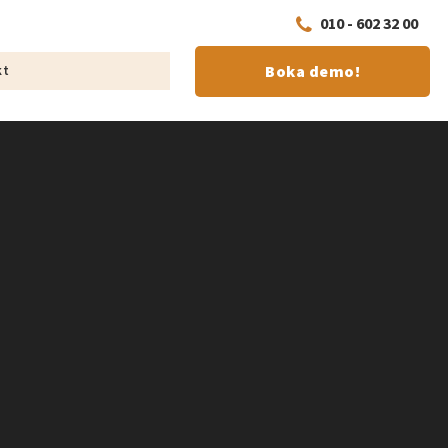
010 - 602 32 00
Boka demo!
kt