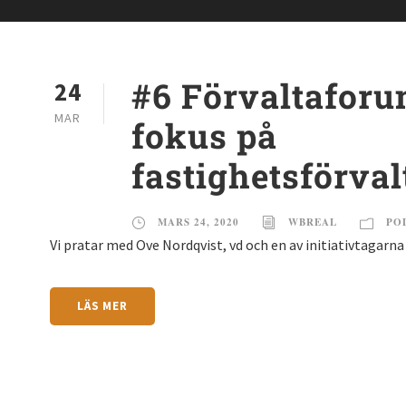
#6 Förvaltaforu
24
MAR
fokus på
fastighetsförva
MARS 24, 2020
WBREAL
PO
Vi pratar med Ove Nordqvist, vd och en av initiativtagarn
LÄS MER