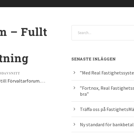
m – Fullt
ltning
SENASTE INLÄGGEN
”Med Real Fastighetssyste
DDAVSNITT
a till Förvaltarforum.…
”Fortnox, Real Fastighets
bra”
Träffa oss på FastighetsMä
Ny standard för bankbetaln