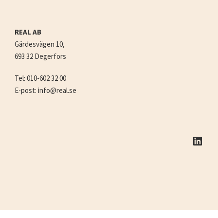
REAL AB
Gärdesvägen 10,
693 32 Degerfors
Tel: 010-602 32 00
E-post: info@real.se
LinkedIn