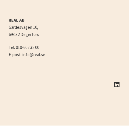
REAL AB
Gärdesvägen 10,
693 32 Degerfors
Tel: 010-602 32 00
E-post: info@real.se
LinkedIn