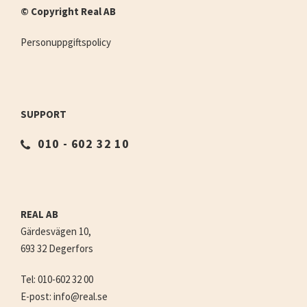
© Copyright Real AB
Personuppgiftspolicy
SUPPORT
010 - 602 32 10
REAL AB
Gärdesvägen 10,
693 32 Degerfors
Tel: 010-602 32 00
E-post: info@real.se