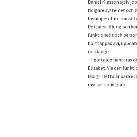
Daniel Klasson själv jo
tidigare systemet och h
lösningen. Inte minst f
Portalen. Klurig och k
funktionellt och person
borttappad avi, uppdate
röstlängd.
– I portalen hanteras o
Elisabet. Via den funkt
ledigt. Detta är bara et
mycket smidigare.