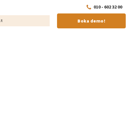
010 - 602 32 00
Boka demo!
kt