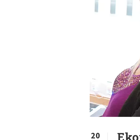
Eko
20