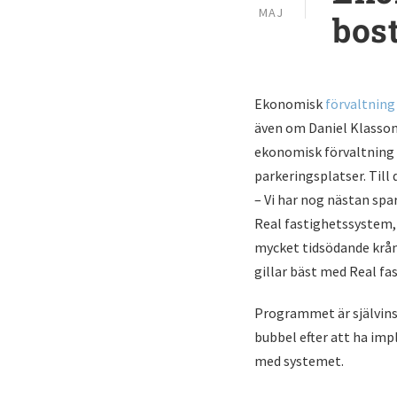
MAJ
bos
Ekonomisk
förvaltning
även om Daniel Klassons
ekonomisk förvaltning 
parkeringsplatser. Til
– Vi har nog nästan spa
Real fastighetssystem, 
mycket tidsödande krång
gillar bäst med Real fa
Programmet är självinst
bubbel efter att ha im
med systemet.