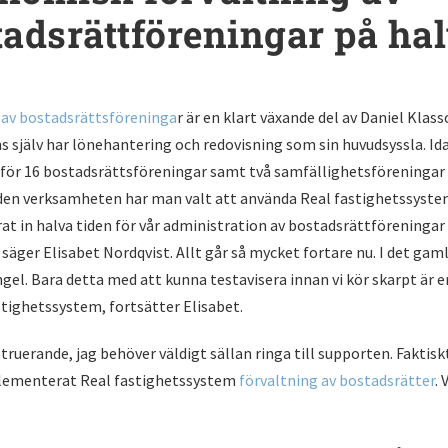
tadsrättföreningar på hal
 av bostadsrättsföreninga
r är en klart växande del av Daniel Klas
 själv har lönehantering och redovisning som sin huvudsyssla. Id
för 16 bostadsrättsföreningar samt två samfällighetsföreningar
l den verksamheten har man valt att använda Real fastighetssyste
rat in halva tiden för vår administration av bostadsrättföreningar
säger Elisabet Nordqvist. Allt går så mycket fortare nu. I det gam
el. Bara detta med att kunna testavisera innan vi kör skarpt är e
stighetssystem, fortsätter Elisabet.
ruerande, jag behöver väldigt sällan ringa till supporten. Faktiskt
plementerat Real fastighetssystem
förvaltning av bostadsrätter
. 