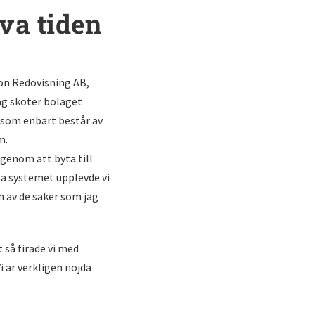
va tiden
son Redovisning AB,
ag sköter bolaget
 som enbart består av
m.
 genom att byta till
la systemet upplevde vi
n av de saker som jag
 så firade vi med
Vi är verkligen nöjda