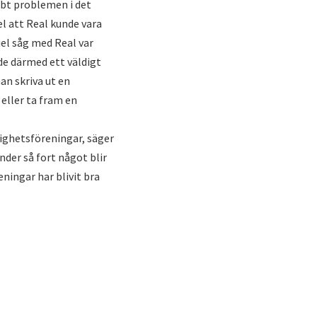
bbt problemen i det
el att Real kunde vara
iel såg med Real var
de därmed ett väldigt
an skriva ut en
 eller ta fram en
lighetsföreningar, säger
nder så fort något blir
eningar har blivit bra