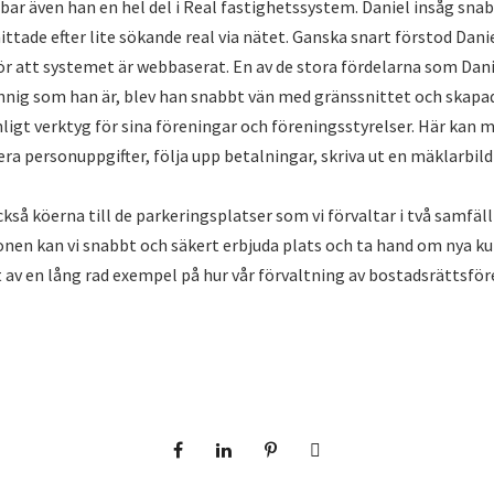
bbar även han en hel del i Real fastighetssystem. Daniel insåg sna
ittade efter lite sökande real via nätet. Ganska snart förstod Dani
ör att systemet är webbaserat. En av de stora fördelarna som Dan
unnig som han är, blev han snabbt vän med gränssnittet och skapa
ligt verktyg för sina föreningar och föreningsstyrelser. Här kan m
ra personuppgifter, följa upp betalningar, skriva ut en mäklarbild
ckså köerna till de parkeringsplatser som vi förvaltar i två samfäl
ionen kan vi snabbt och säkert erbjuda plats och ta hand om nya ku
t av en lång rad exempel på hur vår förvaltning av bostadsrättsför